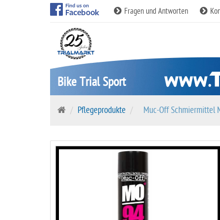
Fragen und Antworten
Kon
Bike Trial Sport
S
Pflegeprodukte
Muc-Off Schmiermittel 
t
a
r
t
s
e
i
t