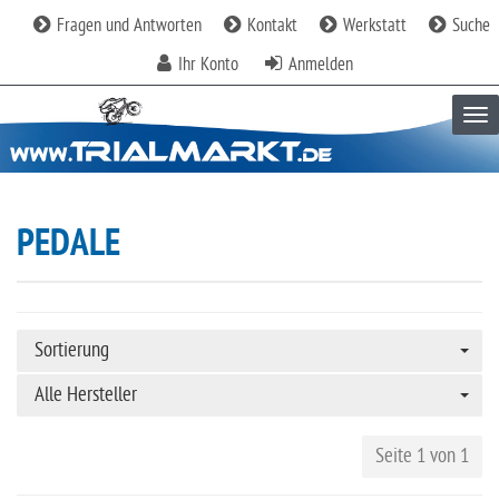
Fragen und Antworten
Kontakt
Werkstatt
Suche
Ihr Konto
Anmelden
Tog
PEDALE
Sortierung
Alle Hersteller
Seite 1 von 1