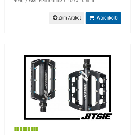
404g. / Paar. Plattformmaß: 100 x 106mm
Zum Artikel
Warenkorb